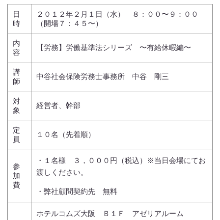
日
２０１２年２月１日（水） ８：００〜９：００
時
（開場７：４５〜）
内
【労務】労働基準法シリーズ 〜有給休暇編〜
容
講
中谷社会保険労務士事務所 中谷 剛三
師
対
経営者、幹部
象
定
１０名（先着順）
員
・１名様 ３，０００円（税込）※当日会場にてお
参
渡しください。
加
費
・弊社顧問契約先 無料
ホテルコムズ大阪 Ｂ１Ｆ アゼリアルーム