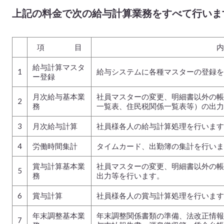
上記の料金で次の給与計算業務をすべて行いま
項 目
給与計算マスタ
1
給与システムに各種マスターの登録を
ー登録
月次給与基本業
社員マスターの変更、明細書以外の帳
2
務
一覧表、住民税関係一覧表等）の出力
3
月次給与計算
社員様各人の給与計算処理を行います
4
労働時間集計
タイムカード、出勤簿の集計を行いま
賞与計算基本業
社員マスターの変更、明細書以外の帳
5
務
出力等を行います。
6
賞与計算
社員様各人の賞与計算処理を行います
年末調整基本業
年末調整関係書類の準備、法改正情報
7