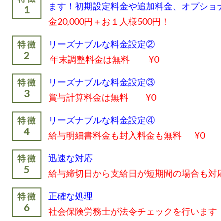
ます！初期設定料金や追加料金、オプショ
金20,000円＋お１人様500円！
リーズナブルな料金設定②
年末調整料金は無料 ¥0
リーズナブルな料金設定③
賞与計算料金は無料
¥0
リーズナブルな料金設定④
給与明細書料金も封入料金も無料
¥0
迅速な対応
給与締切日から支給日が短期間の場合も対
正確な処理
社会保険労務士が法令チェックを行います