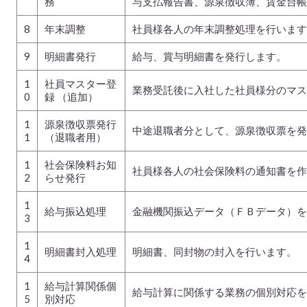
務
与支払報告書、源泉徴収簿、賃金台帳
8
年末調整
社員様各人の年末調整処理を行います
9
明細書発行
給与、賞与明細書を発行します。
1
社員マスター登
業務受託後に入社した社員様分のマス
0
録 （追加）
1
源泉徴収票発行
中途退職者分として、源泉徴収票を発
1
（退職者用）
1
社会保険料お知
社員様各人の社会保険料の通知書を作
2
らせ発行
1
給与振込処理
金融機関振込データ（ＦＢデータ）を
3
1
明細書封入処理
明細書、同封物の封入を行います。
4
1
給与計算関係個
給与計算に関係する業務の個別対応を
5
別対応