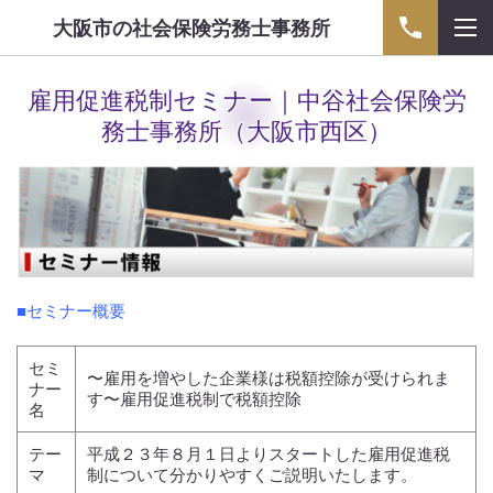
大阪市の社会保険労務士事務所
雇用促進税制セミナー｜中谷社会保険労
務士事務所（大阪市西区）
■セミナー概要
セミ
〜雇用を増やした企業様は税額控除が受けられま
ナー
す〜雇用促進税制で税額控除
名
テー
平成２３年８月１日よりスタートした雇用促進税
マ
制について分かりやすくご説明いたします。